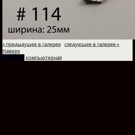
« предыдущее в галерее
следующее в галерее »
Наверх
мобильн.
компьютерная