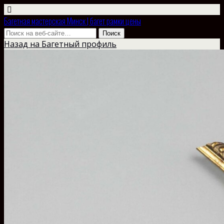
Багетная мастерская Минск | багет рамки цены
Назад на Багетный профиль