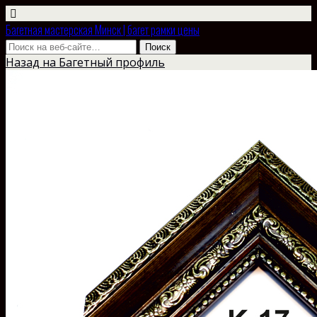
Багетная мастерская Минск | багет рамки цены
Назад на Багетный профиль